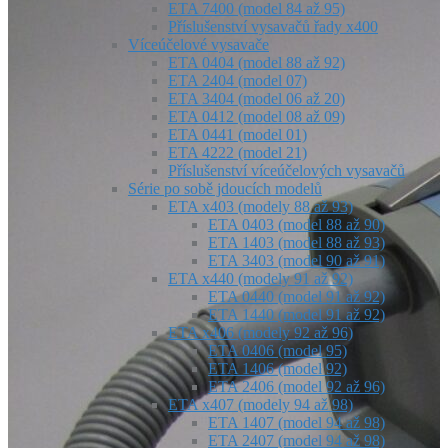
ETA 7400 (model 84 až 95)
Příslušenství vysavačů řady x400
Víceúčelové vysavače
ETA 0404 (model 88 až 92)
ETA 2404 (model 07)
ETA 3404 (model 06 až 20)
ETA 0412 (model 08 až 09)
ETA 0441 (model 01)
ETA 4222 (model 21)
Příslušenství víceúčelových vysavačů
Série po sobě jdoucích modelů
ETA x403 (modely 88 až 93)
ETA 0403 (model 88 až 90)
ETA 1403 (model 88 až 93)
ETA 3403 (model 90 až 91)
ETA x440 (modely 91 až 92)
ETA 0440 (model 91 až 92)
ETA 1440 (model 91 až 92)
ETA x406 (modely 92 až 96)
ETA 0406 (model 95)
ETA 1406 (model 92)
ETA 2406 (model 92 až 96)
ETA x407 (modely 94 až 98)
ETA 1407 (model 94 až 98)
ETA 2407 (model 94 až 98)