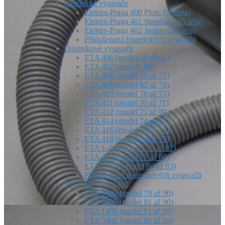
Historické vysavače
Elektro-Praga 400 Pluto (50. léta)
Elektro-Praga 401 Standard (50. léta)
Elektro-Praga 402 Jupiter (50. léta)
Příslušenství historických vysavačů
Doutníkové vysavače
ETA 406 (model 60 až 62)
ETA 407 (modely 60)
ETA 408 (model 72 až 73)
ETA 409 (model 62 až 76)
ETA 410 (model 70 až 71)
ETA 411 (model 70 až 71)
ETA 412 (model 71 až 80)
ETA 414 (model 74 až 77)
ETA 416 (model 73 až 75)
ETA 418 (model 74 až 79)
ETA 1-418 (model 78 až 82)
ETA 419 (model 77 až 80)
ETA 1-419 (model 80 až 83)
Příslušenství doutníkových vysavačů
Vysavače řady x400
ETA 0400 (model 79 až 90)
ETA 2400 (model 81 až 90)
ETA 1400 (model 81 až 93)
ETA 3400 (model 86 až 94)