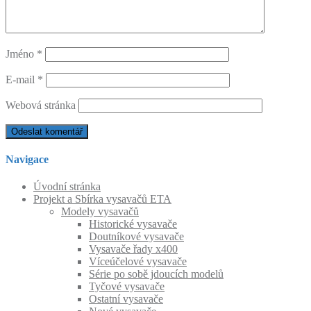
Jméno
*
E-mail
*
Webová stránka
Navigace
Úvodní stránka
Projekt a Sbírka vysavačů ETA
Modely vysavačů
Historické vysavače
Doutníkové vysavače
Vysavače řady x400
Víceúčelové vysavače
Série po sobě jdoucích modelů
Tyčové vysavače
Ostatní vysavače