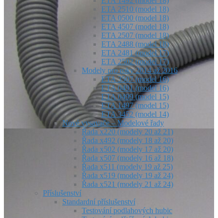
ETA 1492 (model 18)
ETA 2510 (model 18)
ETA 0500 (model 18)
ETA 4507 (model 18)
ETA 2507 (model 18)
ETA 2488 (model 18)
ETA 2481 (model 17)
ETA 2502 (model 17)
Modely pro roky 2014 až 2016
ETA 3507 (model 16)
ETA 0491 (model 16)
ETA 0499 (model 15)
ETA 1497 (model 15)
ETA 3452 (model 14)
Nové vysavače – Modelové řady
Řada x220 (modely 20 až 21)
Řada x492 (modely 18 až 20)
Řada x502 (modely 17 až 20)
Řada x507 (modely 16 až 18)
Řada x511 (modely 19 až 25)
Řada x519 (modely 19 až 24)
Řada x521 (modely 21 až 24)
Příslušenství
Standardní příslušenství
Testování podlahových hubic