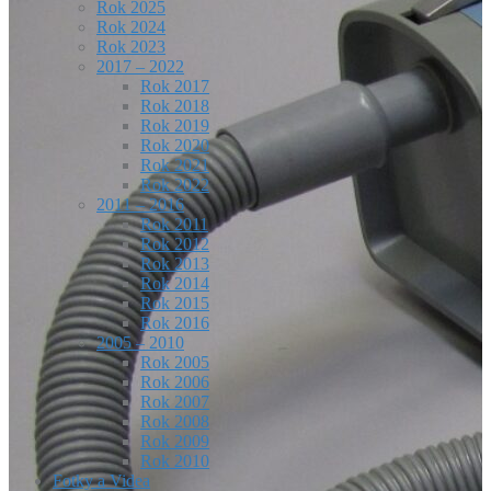
Rok 2025
Rok 2024
Rok 2023
2017 – 2022
Rok 2017
Rok 2018
Rok 2019
Rok 2020
Rok 2021
Rok 2022
2011 – 2016
Rok 2011
Rok 2012
Rok 2013
Rok 2014
Rok 2015
Rok 2016
2005 – 2010
Rok 2005
Rok 2006
Rok 2007
Rok 2008
Rok 2009
Rok 2010
Fotky a Videa