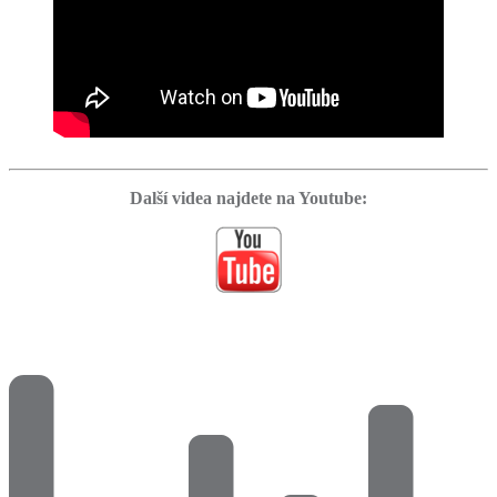
Další videa najdete na Youtube: