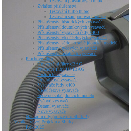
Testování polštářových hubic
Zvláštní příslušenství
Testování turbo hubic
Testování šamponovací hubice
Příslušenství historických vysavačů
Příslušenství doutníkových vysavačů
Příslušenství vysavačů řady x400
Příslušenství víceúčelových vysavačů
Příslušenství série po sobě jdoucích modelů
Příslušenství tyčových vysavačů
Příslušenství ostatních vysavačů
Prachové filtry
Univerzální filtry eBAG
Prachové filtry UNIBAG
Historické vysavače
Doutníkové vysavače
Vysavače řady x400
Víceúčelové vysavače
Série po sobě jdoucích modelů
Tyčové vysavače
Ostatní vysavače
Nové vysavače
Náhradní díly (pouze pro Sbírku!)
Vznik a vývoj Projektu a Sbírky
Rok 2025