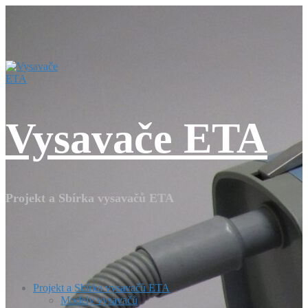
Přejít
k
obsahu
webu
Vysavače ETA
Projekt a Sbírka vysavačů ETA
Projekt a Sbírka vysavačů ETA
Modely vysavačů