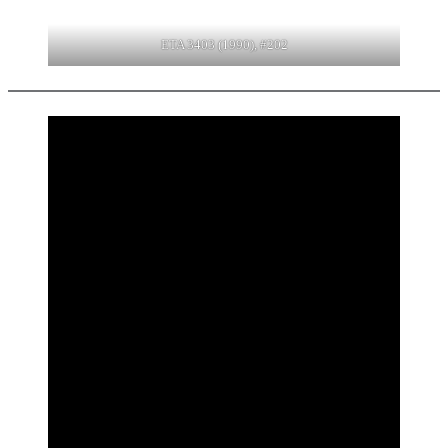
ETA 3403 (1990), #202