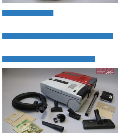
Aktuální stav Sbírky
Novinky a aktuality na stránkách a ve Sbírce
Významné události Sbírky a Projektu