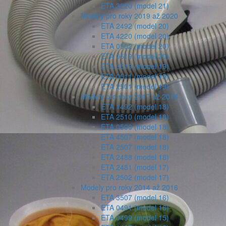
ETA 3220 (model 21)
Modely pro roky 2019 až 2020
ETA 2492 (model 20)
ETA 4220 (model 20)
ETA 0502 (model 20)
ETA 0519 (model 20)
ETA 3519 (model 19)
ETA 0511 (model 19)
ETA 2501 (model 19)
Modely pro roky 2017 až 2018
ETA 1492 (model 18)
ETA 2510 (model 18)
ETA 0500 (model 18)
ETA 4507 (model 18)
ETA 2507 (model 18)
ETA 2488 (model 18)
ETA 2481 (model 17)
ETA 2502 (model 17)
Modely pro roky 2014 až 2016
ETA 3507 (model 16)
ETA 0491 (model 16)
ETA 0499 (model 15)