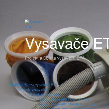
Přejít
k
obsahu
webu
Vysavače E
Projekt a Sbírka vysavačů ETA
Projekt a Sbírka vysavačů ETA
Modely vysavačů
Historické vysavače
Elektro-Praga 400 Pluto (50. léta)
Elektro-Praga 401 Standard (50. léta)
Elektro-Praga 402 Jupiter (50. léta)