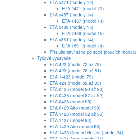
ETA x471 (modely 12)
ETA 2471 (model 12)
ETA x487 (modely 14)
ETA 1487 (model 14)
ETA x489 (modely 15)
ETA 7489 (model 15)
ETA x861 (modely 14)
ETA 1861 (model 14)
Příslušenství série po sobě jdoucích modelů
Tyčové vysavače
ETA 422 (model 72 až 79)
ETA 423 (model 76 až 81)
ETA 1-423 (model 79)
ETA 424 (model 82 až 93)
ETA 0425 (model 90 až 93)
ETA 0426 (model 87 až 92)
ETA 0428 (model 95)
ETA 0429 Airo (model 98)
ETA 1426 (model 92 až 95)
ETA 1427 (model 93)
ETA 1429 Airo (model 98)
ETA 1433 Comfort Brillant (model 24)
ETA 1434 Apart (model 21)