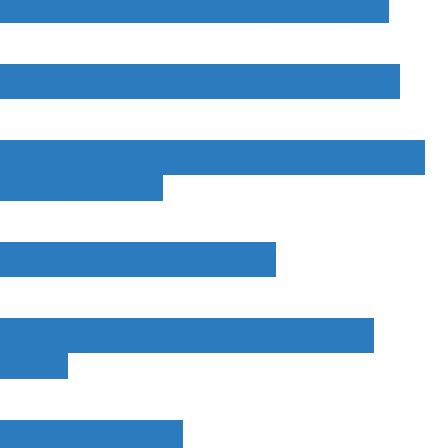
Významné události Sbírky a Projektu
Vítejte na stránkách Projektu a Sbírky
Oficiálně zaregistrovaná Sbírka, členství
AMG a eSbírky
Upozornění návštěvníkům
Průzkum spokojenosti se stránkami
Sbírky
SBÍRKY GROUP