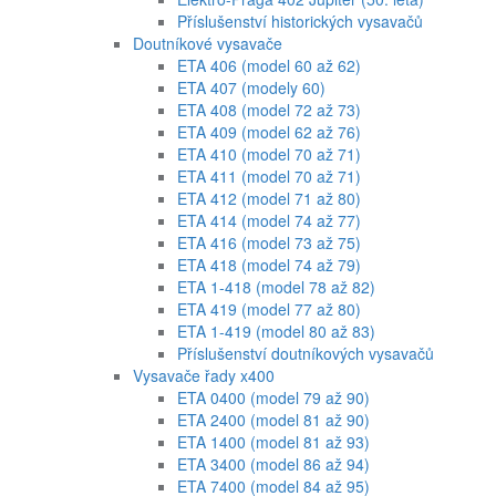
Příslušenství historických vysavačů
Doutníkové vysavače
ETA 406 (model 60 až 62)
ETA 407 (modely 60)
ETA 408 (model 72 až 73)
ETA 409 (model 62 až 76)
ETA 410 (model 70 až 71)
ETA 411 (model 70 až 71)
ETA 412 (model 71 až 80)
ETA 414 (model 74 až 77)
ETA 416 (model 73 až 75)
ETA 418 (model 74 až 79)
ETA 1-418 (model 78 až 82)
ETA 419 (model 77 až 80)
ETA 1-419 (model 80 až 83)
Příslušenství doutníkových vysavačů
Vysavače řady x400
ETA 0400 (model 79 až 90)
ETA 2400 (model 81 až 90)
ETA 1400 (model 81 až 93)
ETA 3400 (model 86 až 94)
ETA 7400 (model 84 až 95)