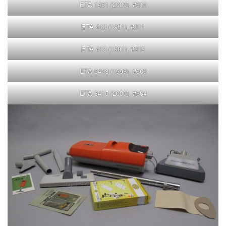
ETA 1451 (2009), #310
ETA 413 (1981), #311
ETA 413 (1981), #312
ETA 0408 (1998), #303
ETA 3415 (2000), #304