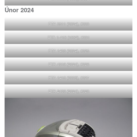
Únor 2024
ETA 3511 (2024), #330
ETA 1-418 (1982), #331
ETA 1436 (2024), #325
ETA 4519 (2024), #326
ETA 1418 (2006), #327
ETA 2436 (2024), #328