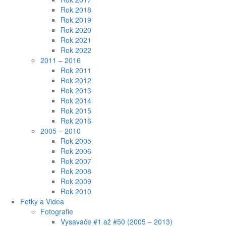
Rok 2018
Rok 2019
Rok 2020
Rok 2021
Rok 2022
2011 – 2016
Rok 2011
Rok 2012
Rok 2013
Rok 2014
Rok 2015
Rok 2016
2005 – 2010
Rok 2005
Rok 2006
Rok 2007
Rok 2008
Rok 2009
Rok 2010
Fotky a Videa
Fotografie
Vysavače #1 až #50 (2005 – 2013)