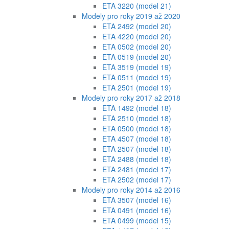
ETA 3220 (model 21)
Modely pro roky 2019 až 2020
ETA 2492 (model 20)
ETA 4220 (model 20)
ETA 0502 (model 20)
ETA 0519 (model 20)
ETA 3519 (model 19)
ETA 0511 (model 19)
ETA 2501 (model 19)
Modely pro roky 2017 až 2018
ETA 1492 (model 18)
ETA 2510 (model 18)
ETA 0500 (model 18)
ETA 4507 (model 18)
ETA 2507 (model 18)
ETA 2488 (model 18)
ETA 2481 (model 17)
ETA 2502 (model 17)
Modely pro roky 2014 až 2016
ETA 3507 (model 16)
ETA 0491 (model 16)
ETA 0499 (model 15)