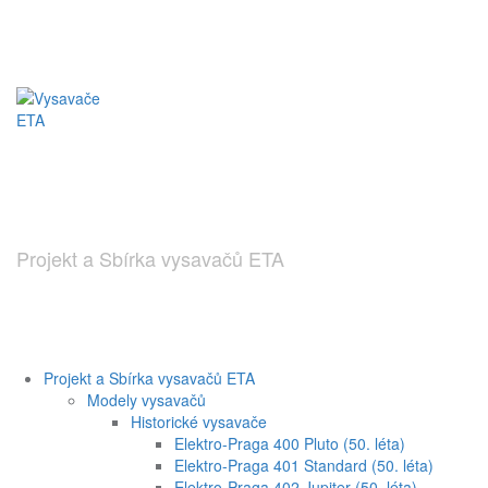
Přejít
k
obsahu
webu
Vysavače ETA
Projekt a Sbírka vysavačů ETA
Projekt a Sbírka vysavačů ETA
Modely vysavačů
Historické vysavače
Elektro-Praga 400 Pluto (50. léta)
Elektro-Praga 401 Standard (50. léta)
Elektro-Praga 402 Jupiter (50. léta)