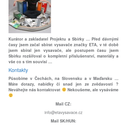
Kurátor a zakladatel Projektu a Sbírky … Před dávnými
časy jsem začal sbírat vysavače značky ETA, v té době
jsem sbíral jen vysavače, ale postupem času jsem
Sbírku rozšiřoval o kompletní příslušenství, materiály a
vše co s tím souvisí …
Kontakty
Působíme v Čechách, na Slovensku a v Maďarsku …
Máte dotazy, nabídky či snad jen ze zvědavosti ?
Neváhejte nás kontaktovat
Nekoušeme, ale vysáváme
Mail CZ:
info@etavysavace.cz
Mail SK/HUN: