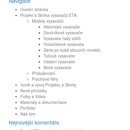
Navigace
Úvodní stránka
Projekt a Sbírka vysavačů ETA
Modely vysavačů
Historické vysavače
Doutníkové vysavače
Vysavače řady x400
Víceúčelové vysavače
Série po sobě jdoucích modelů
Tyčové vysavače
Ostatní vysavače
Nové vysavače
Příslušenství
Prachové filtry
Vznik a vývoj Projektu a Sbírky
Nové přírůstky
Fotky a Videa
Materiály a dokumentace
Portfolio
Náš tým
Nejnovější komentáře