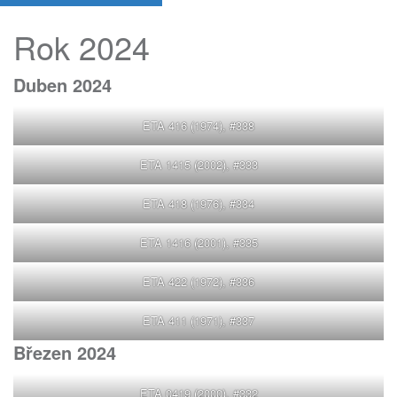
Rok 2024
Duben 2024
ETA 416 (1974), #338
ETA 1415 (2002), #333
ETA 418 (1976), #334
ETA 1416 (2001), #335
ETA 422 (1972), #336
ETA 411 (1971), #337
Březen 2024
ETA 0419 (2000), #332