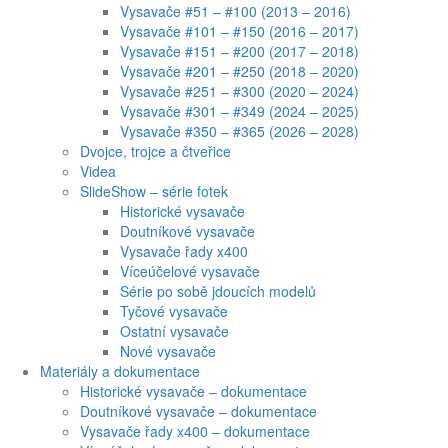
Vysavače #51 – #100 (2013 – 2016)
Vysavače #101 – #150 (2016 – 2017)
Vysavače #151 – #200 (2017 – 2018)
Vysavače #201 – #250 (2018 – 2020)
Vysavače #251 – #300 (2020 – 2024)
Vysavače #301 – #349 (2024 – 2025)
Vysavače #350 – #365 (2026 – 2028)
Dvojce, trojce a čtveřice
Videa
SlideShow – série fotek
Historické vysavače
Doutníkové vysavače
Vysavače řady x400
Víceúčelové vysavače
Série po sobě jdoucích modelů
Tyčové vysavače
Ostatní vysavače
Nové vysavače
Materiály a dokumentace
Historické vysavače – dokumentace
Doutníkové vysavače – dokumentace
Vysavače řady x400 – dokumentace