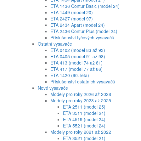
ETA 1436 Contur Basic (model 24)
ETA 1449 (model 20)
ETA 2427 (model 97)
ETA 2434 Apart (model 24)
ETA 2436 Contur Plus (model 24)
Příslušenství tyčových vysavačů
Ostatní vysavače
ETA 0402 (model 83 až 93)
ETA 0405 (model 91 až 98)
ETA 413 (model 74 až 81)
ETA 417 (model 77 až 86)
ETA 1420 (90. léta)
Příslušenství ostatních vysavačů
Nové vysavače
Modely pro roky 2026 až 2028
Modely pro roky 2023 až 2025
ETA 2511 (model 25)
ETA 3511 (model 24)
ETA 4519 (model 24)
ETA 5521 (model 24)
Modely pro roky 2021 až 2022
ETA 3521 (model 21)