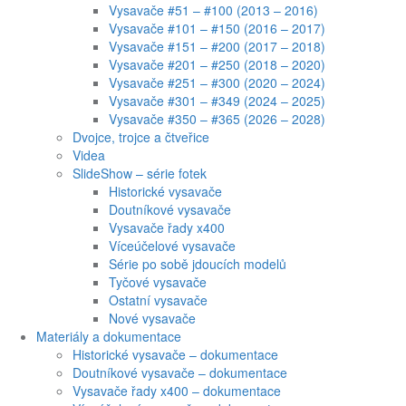
Vysavače #51 – #100 (2013 – 2016)
Vysavače #101 – #150 (2016 – 2017)
Vysavače #151 – #200 (2017 – 2018)
Vysavače #201 – #250 (2018 – 2020)
Vysavače #251 – #300 (2020 – 2024)
Vysavače #301 – #349 (2024 – 2025)
Vysavače #350 – #365 (2026 – 2028)
Dvojce, trojce a čtveřice
Videa
SlideShow – série fotek
Historické vysavače
Doutníkové vysavače
Vysavače řady x400
Víceúčelové vysavače
Série po sobě jdoucích modelů
Tyčové vysavače
Ostatní vysavače
Nové vysavače
Materiály a dokumentace
Historické vysavače – dokumentace
Doutníkové vysavače – dokumentace
Vysavače řady x400 – dokumentace