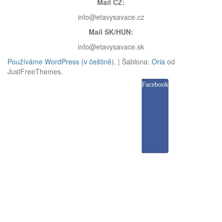
Mail CZ:
info@etavysavace.cz
Mail SK/HUN:
info@etavysavace.sk
Používáme WordPress (v češtině).
|
Šablona:
Oria
od
JustFreeThemes.
Facebook