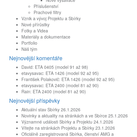
Nové vysavače
Příslušenství
Prachové filtry
Vznik a vývoj Projektu a Sbírky
Nové přírůstky
Fotky a Videa
Materiály a dokumentace
Portfolio
Náš tým
Nejnovější komentáře
David
:
ETA 0405 (model 91 až 98)
etavysavac
:
ETA 1426 (model 92 až 95)
František Polakovič
:
ETA 1426 (model 92 až 95)
etavysavac
:
ETA 2400 (model 81 až 90)
Rain
:
ETA 2400 (model 81 až 90)
Nejnovější příspěvky
Aktuální stav Sbírky
26.1.2026
Novinky a aktuality na stránkách a ve Sbírce
25.1.2026
Významné události Sbírky a Projektu
24.1.2026
Vítejte na stránkách Projektu a Sbírky
23.1.2026
Oficiálně zaregistrovaná Sbírka, členství AMG a