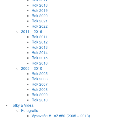
Rok 2018
Rok 2019
Rok 2020
Rok 2021
Rok 2022
2011 – 2016
Rok 2011
Rok 2012
Rok 2013
Rok 2014
Rok 2015
Rok 2016
2005 – 2010
Rok 2005
Rok 2006
Rok 2007
Rok 2008
Rok 2009
Rok 2010
Fotky a Videa
Fotografie
Vysavače #1 až #50 (2005 – 2013)