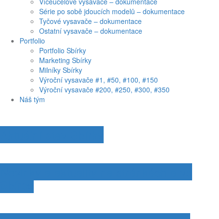
Víceúčelové vysavače – dokumentace
Série po sobě jdoucích modelů – dokumentace
Tyčové vysavače – dokumentace
Ostatní vysavače – dokumentace
Portfolio
Portfolio Sbírky
Marketing Sbírky
Milníky Sbírky
Výroční vysavače #1, #50, #100, #150
Výroční vysavače #200, #250, #300, #350
Náš tým
Aktuální stav Sbírky
Novinky a aktuality na stránkách a ve
Sbírce