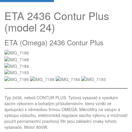
ETA 2436 Contur Plus
(model 24)
ETA (Omega) 2436 Contur Plus
Typ 2436, neboli CONTUR PLUS. Tyčový vysavač s vysokým
sacím výkonem a bohatým příslušenstvím, který vznikl ve
spolupráci s německou firmou OMEGA. Mikrofiltry na vstupu a
výstupu vzduchu, elektronická regulace sacího výkonu a možností
použít pernamentní prachový filtr jsou základní znaky tohoto
vysavače. Motor 800W.