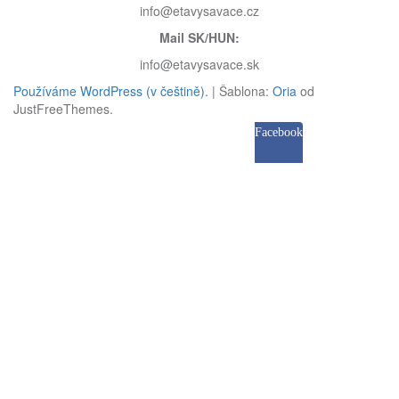
info@etavysavace.cz
Mail SK/HUN:
info@etavysavace.sk
Používáme WordPress (v češtině).
|
Šablona:
Oria
od
JustFreeThemes.
Facebook