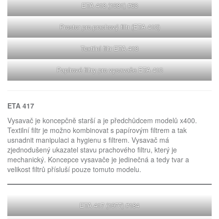
ETA 413 (1981) #63
Prostor pro prachový filtr (ETA 413)
Textilní filtr ETA 413
Papírové filtry pro vysavače ETA 413
ETA 417
Vysavač je koncepčně starší a je předchůdcem modelů x400.
Textilní filtr je možno kombinovat s papírovým filtrem a tak
usnadnit manipulaci a hygienu s filtrem. Vysavač má
zjednodušený ukazatel stavu prachového filtru, který je
mechanický. Koncepce vysavače je jedinečná a tedy tvar a
velikost filtrů přísluší pouze tomuto modelu.
ETA 417 (1977) #184