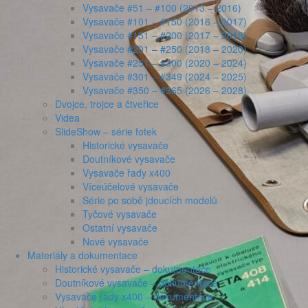
Vysavače #51 – #100 (2013 – 2016)
Vysavače #101 – #150 (2016 – 2017)
Vysavače #151 – #200 (2017 – 2018)
Vysavače #201 – #250 (2018 – 2020)
Vysavače #251 – #300 (2020 – 2024)
Vysavače #301 – #349 (2024 – 2025)
Vysavače #350 – #365 (2026 – 2028)
Dvojce, trojce a čtveřice
Videa
SlideShow – série fotek
Historické vysavače
Doutníkové vysavače
Vysavače řady x400
Víceúčelové vysavače
Série po sobě jdoucích modelů
Tyčové vysavače
Ostatní vysavače
Nové vysavače
Materiály a dokumentace
Historické vysavače – dokumentace
Doutníkové vysavače – dokumentace
Vysavače řady x400 – dokumentace