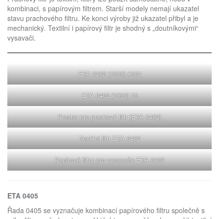
kombinaci, s papírovým filtrem. Starší modely nemají ukazatel
stavu prachového filtru. Ke konci výroby již ukazatel přibyl a je
mechanický. Textilní i papírový filtr je shodný s „doutníkovými“
vysavači.
ETA 0402 (1983) #104
ETA 0402 (1990) #9
Prostor pro prachový filtr (ETA 0402)
Textilní filtr ETA 0402
Papírové filtry pro vysavače ETA 0402
ETA 0405
Řada 0405 se vyznačuje kombinací papírového filtru společně s