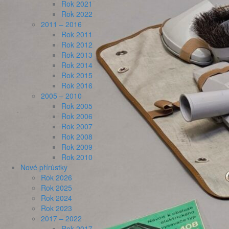
Rok 2021
Rok 2022
2011 – 2016
Rok 2011
Rok 2012
Rok 2013
Rok 2014
Rok 2015
Rok 2016
2005 – 2010
Rok 2005
Rok 2006
Rok 2007
Rok 2008
Rok 2009
Rok 2010
Nové přírůstky
Rok 2026
Rok 2025
Rok 2024
Rok 2023
2017 – 2022
Rok 2017