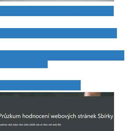
Významné události Sbírky a Projektu
Vítejte na stránkách Projektu a Sbírky
Oficiálně zaregistrovaná Sbírka, členství
AMG a eSbírky
Upozornění návštěvníkům