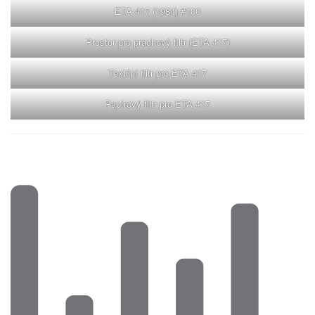
ETA 417 (1984) #100
Prostor pro prachový filtr (ETA 417)
Textilní filtr pro ETA 417
Papírový filtr pro ETA 417