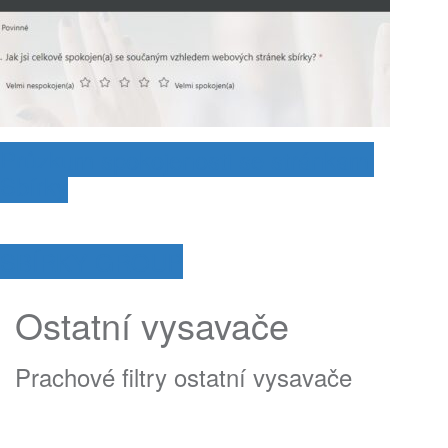
Průzkum spokojenosti se stránkami
Sbírky
SBÍRKY GROUP
Ostatní vysavače
Prachové filtry ostatní vysavače