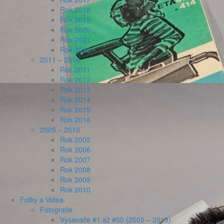
Rok 2018
Rok 2019
Rok 2020
Rok 2021
Rok 2022
2011 – 2016
Rok 2011
Rok 2012
Rok 2013
Rok 2014
Rok 2015
Rok 2016
2005 – 2010
Rok 2005
Rok 2006
Rok 2007
Rok 2008
Rok 2009
Rok 2010
Fotky a Videa
Fotografie
Vysavače #1 až #50 (2005 – 2013)