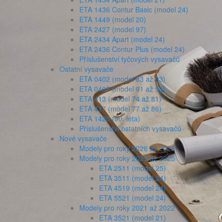
ETA 1436 Contur Basic (model 24)
ETA 1449 (model 20)
ETA 2427 (model 97)
ETA 2434 Apart (model 24)
ETA 2436 Contur Plus (model 24)
Příslušenství tyčových vysavačů
Ostatní vysavače
ETA 0402 (model 83 až 93)
ETA 0405 (model 91 až 98)
ETA 413 (model 74 až 81)
ETA 417 (model 77 až 86)
ETA 1420 (90. léta)
Příslušenství ostatních vysavačů
Nové vysavače
Modely pro roky 2026 až 2028
Modely pro roky 2023 až 2025
ETA 2511 (model 25)
ETA 3511 (model 24)
ETA 4519 (model 24)
ETA 5521 (model 24)
Modely pro roky 2021 až 2022
ETA 3521 (model 21)